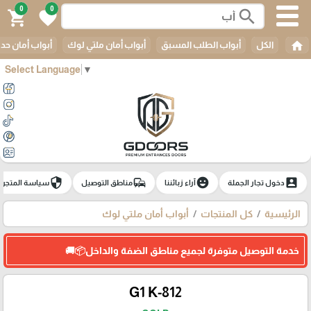
0
0
search
shopping_cart
favorite
home
الكل
أبواب الطلب المسبق
أبواب أمان ملتي لوك
أبواب أمان حدي
Select Language
▼
security
commute
emoji_emotions
account_box
دخول تجار الجملة
آراء زبائننا
مناطق التوصيل
سياسة المتجر
الرئيسية
كل المنتجات
أبواب أمان ملتي لوك
خدمة التوصيل متوفرة لجميع مناطق الضفة والداخل📦🚚
G1 K-812