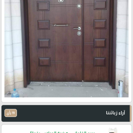
آراء زبائننا
19 رأي
ربيع القلعاني - هضبة الجولان - بقعاثا