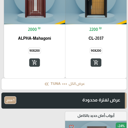
₪
₪
2000
2200
ALPHA-Mahagoni
CL-2037
90X200
90X200
add_shopping_cart
add_shopping_cart
keyboard_double_arrow_left
more_horiz
عرض الكل
TUNA
عرض لفترة محدودة
1 منتج
أبواب أمان حديد بالكامل
-24%
favorite_border