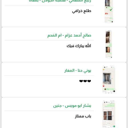
طلع خرافي
صالح أحمد عزام - ام الفحم
الله يبارك فيك
يوني حنا - المغار
❤️❤️❤️
يشار ابو مويس - جنين
باب ممتاز