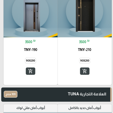
₪
₪
3500
3500
TNY-190
TNY-210
90X200
90X200
add_shopping_cart
add_shopping_cart
العلامة التجارية TUNA
109 منتج
أبواب أمان حديد بالكامل
أبواب أمان ملتي لوك