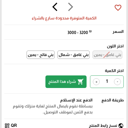
arrow_back_ios
arrow_forward_ios
favorite_border
الكمية المتوفرة محدودة سارع بالشراء
السعر
₪
3000 - 3200
اختر اللون
بني غامق - يمين
بني غامق - شمال
بني فاتح - يمين
اختر الكمية
shopping_cart
شراء هذا المنتج
+
-
طريقة الدفع
الدفع عند الإستلام
ببساطة نقوم بايصال المنتج لغاية منزلك وتقوم
بدفع الثمن لموظف التوصيل.
qr_code
public
نسخ رابط المنتج
QR