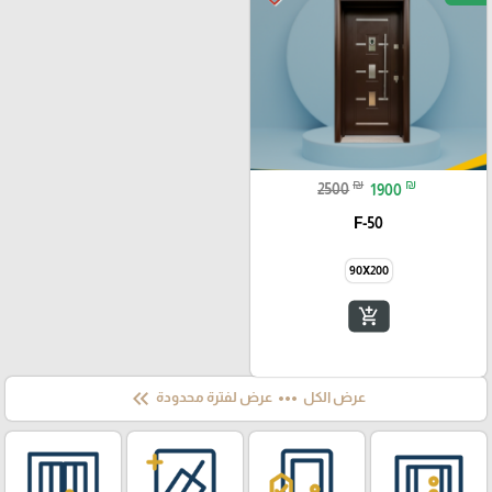
₪
₪
2500
1900
F-50
90X200
add_shopping_cart
keyboard_double_arrow_left
more_horiz
عرض الكل
عرض لفترة محدودة