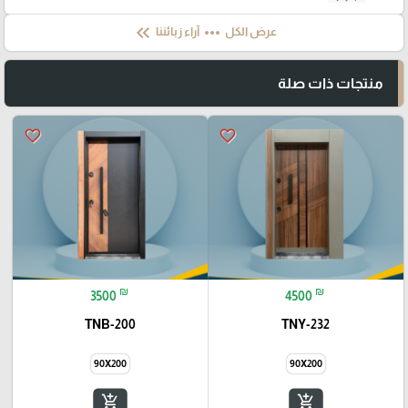
keyboard_double_arrow_left
more_horiz
عرض الكل
آراء زبائننا
منتجات ذات صلة
favorite_border
favorite_border
₪
₪
3500
4500
TNB-200
TNY-232
90X200
90X200
add_shopping_cart
add_shopping_cart