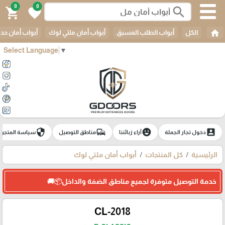
0
0
search
shopping_cart
favorite
home
الكل
أبواب الطلب المسبق
أبواب أمان ملتي لوك
أبواب أمان حدي
Select Language
▼
security
commute
emoji_emotions
account_box
دخول تجار الجملة
آراء زبائننا
مناطق التوصيل
سياسة المتجر
الرئيسية
كل المنتجات
أبواب أمان ملتي لوك
خدمة التوصيل متوفرة لجميع مناطق الضفة والداخل📦🚚
CL-2018