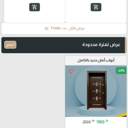
add_shopping_cart
add_shopping_cart
keyboard_double_arrow_left
more_horiz
عرض الكل
TUNA
عرض لفترة محدودة
1 منتج
أبواب أمان حديد بالكامل
-24%
favorite_border
₪
₪
2500
1900