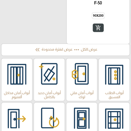
F-50
90X200
add_shopping_cart
keyboard_double_arrow_left
more_horiz
عرض الكل
عرض لفترة محدودة
أبواب الطلب
أبواب أمان ملتي
أبواب أمان حديد
أبواب أمان مداخل
المسبق
لوك
بالكامل
ألمنيوم