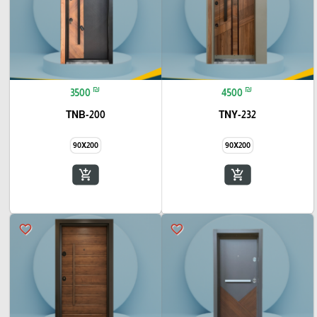
₪
₪
3500
4500
TNB-200
TNY-232
90X200
90X200
add_shopping_cart
add_shopping_cart
favorite_border
favorite_border