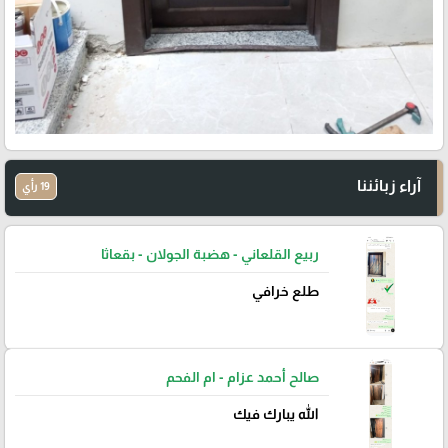
آراء زبائننا
19 رأي
ربيع القلعاني - هضبة الجولان - بقعاثا
طلع خرافي
صالح أحمد عزام - ام الفحم
الله يبارك فيك