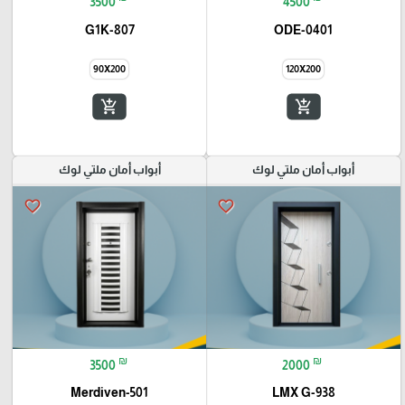
3500
4500
G1K-807
ODE-0401
90X200
120X200
add_shopping_cart
add_shopping_cart
أبواب أمان ملتي لوك
أبواب أمان ملتي لوك
favorite_border
favorite_border
₪
₪
3500
2000
Merdiven-501
LMX G-938