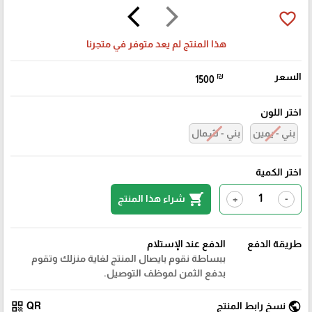
arrow_back_ios
arrow_forward_ios
favorite_border
هذا المنتج لم يعد متوفر في متجرنا
السعر
₪
1500
اختر اللون
بني - يمين
بني - شمال
اختر الكمية
shopping_cart
شراء هذا المنتج
+
-
طريقة الدفع
الدفع عند الإستلام
ببساطة نقوم بايصال المنتج لغاية منزلك وتقوم
بدفع الثمن لموظف التوصيل.
qr_code
public
نسخ رابط المنتج
QR