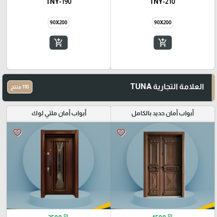
TNY-190
TNY-210
90X200
90X200
add_shopping_cart
add_shopping_cart
العلامة التجارية TUNA
110 منتج
أبواب أمان حديد بالكامل
أبواب أمان ملتي لوك
favorite_border
favorite_border
₪
₪